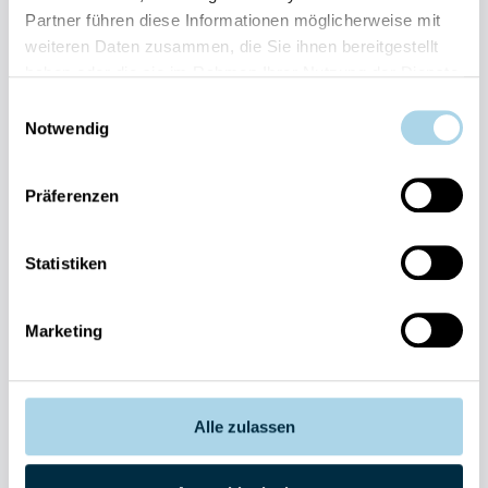
Partner führen diese Informationen möglicherweise mit
weiteren Daten zusammen, die Sie ihnen bereitgestellt
haben oder die sie im Rahmen Ihrer Nutzung der Dienste
gesammelt haben.
Einwilligungsauswahl
Notwendig
Fragen und Wünsche?
Kontakt
allgemein
Präferenzen
038393-
30270
Statistiken
Residenz
Bel Vital
Marketing
038393-
173980
Anlage
Binzer
Sterne
Alle zulassen
038393-
1370