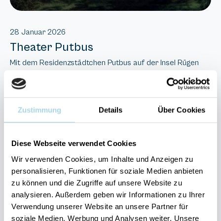
28 Januar 2026
Theater Putbus
Mit dem Residenzstädtchen Putbus auf der Insel Rügen
hat sich Fürst Wilhelm Malte zu Putbus (1783-1854) ein
Denkmal geschaffen. Die weiße Stadt mit den
weiträumigen Parkanlagen ist der wahrgewordene
Zustimmung
Details
Über Cookies
Italientraum eines gebildeten und kunstverständigen
Herrschers. Ein dominantes Bauwerk im städtebaulichen
Ensemble ist das im klassizistischen Stil erbaute und 1821
Diese Webseite verwendet Cookies
eröffnet
. Hervorragend restauriert ist es
Theater Putbus
Wir verwenden Cookies, um Inhalte und Anzeigen zu
nicht nur Zeitzeuge der Theaterarchitektur, sondern dank
personalisieren, Funktionen für soziale Medien anbieten
wunderbarer Akustik und moderner technischer
zu können und die Zugriffe auf unsere Website zu
Ausstattung eine lebendige Bühne mit jährlich 200
analysieren. Außerdem geben wir Informationen zu Ihrer
Veranstaltungen mit hohem künstlerischen Anspruch.
Verwendung unserer Website an unsere Partner für
soziale Medien, Werbung und Analysen weiter. Unsere