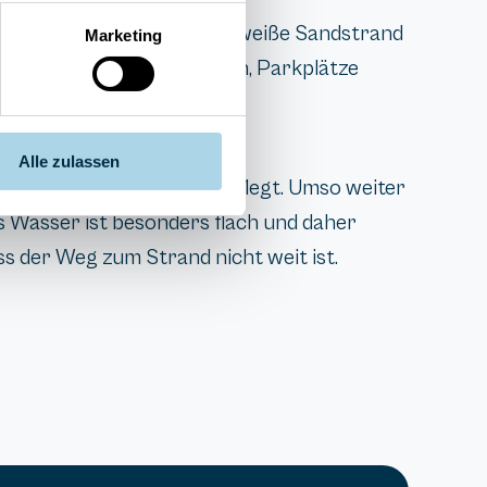
d auf Rügen. Der feine und weiße Sandstrand
Marketing
h ein Hundestrand vorhanden, Parkplätze
liegt direkt am Strand.
Alle zulassen
 sehr feinsandig und gepflegt. Umso weiter
s Wasser ist besonders flach und daher
ss der Weg zum Strand nicht weit ist.