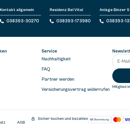
Kontakt allgemein
Residenz Bel Vital
Anlage Binzer 
038393-30270
038393-173980
038393-13
ken
Service
Newslet
Nachhaltigkeit
FAQ
Partner werden
Mitglied i
Versicherungsvertrag widerrufen
Sicher buchen und bezahlen
utz
AGB