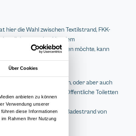
 hier die Wahl zwischen Textilstrand, FKK-
rds geliehen werden. Von dem
r gerne etwas spazieren gehen möchte, kann
Über Cookies
r über die viele Holzstufen, oder aber auch
r mit 60 m relativ breit. Öffentliche Toiletten
 Medien anbieten zu können
hrer Verwendung unserer
einen traumhaften, langen Badestrand von
 führen diese Informationen
ie im Rahmen Ihrer Nutzung