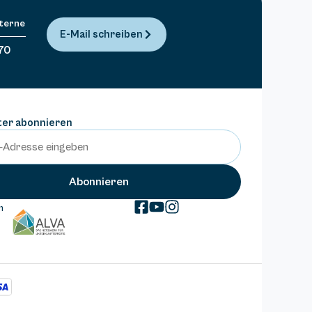
Sterne
E-Mail schreiben
70
ter abonnieren
m