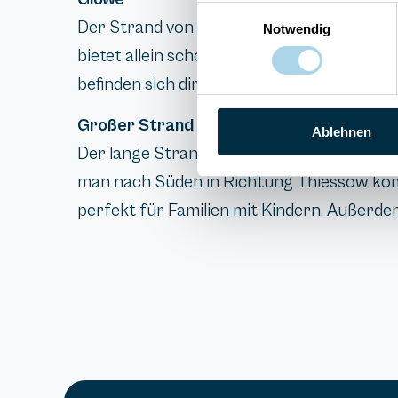
Einwilligungsauswahl
Der Strand von Glowe liegt auf der Halbin
Notwendig
bietet allein schon durch seine Größe vie
befinden sich direkt am Strand (teilweise s
Großer Strand zwischen Lobbe und Thie
Ablehnen
Der lange Strand zwischen Lobbe und Thie
man nach Süden in Richtung Thiessow komm
perfekt für Familien mit Kindern. Außerdem