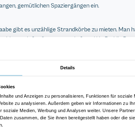
 langen, gemütlichen Spaziergängen ein.
abe gibt es unzählige Strandkörbe zu mieten. Man hat
 hier auch Surfbretter, sowie Stand Up Paddle Boa
er der Düne ist der Strand schnell zu erreichen. We
ren laufen.
Details
inzigartig. Runter an den Strand kommt man entwede
Cookies
d ist mit 1 km zwar nicht besonders lang, darüber abe
nhalte und Anzeigen zu personalisieren, Funktionen für soziale
Website zu analysieren. Außerdem geben wir Informationen zu I
ch am Übergang von der Ostbahnstraße. Hier gibt es 
r soziale Medien, Werbung und Analysen weiter. Unsere Partner
 Daten zusammen, die Sie ihnen bereitgestellt haben oder die s
n.