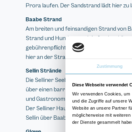
Prora laufen. Der Sandstrand lädt hier zu
Baabe Strand
Am breiten und feinsandigen Strand von Ba
Strand und Hundestrand. Außerdem können
gebührenpflichtigen Parkplatz direkt hint
hier an der Strandpromenade bis nach Göh
Zustimmung
Sellin Strände
Die Selliner Seebrücke macht den Strand e
Diese Webseite verwendet 
über einen barrierefreien Aufzug. Der Stran
Wir verwenden Cookies, um I
und Gastronomie sind vor Ort.
und die Zugriffe auf unsere 
Der Selliner Hauptbadestrand befindet si
Website an unsere Partner fü
möglicherweise mit weiteren
Sellin über Baabe bis Göhren.
der Dienste gesammelt habe
Glowe