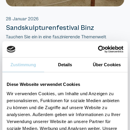
28 Januar 2026
Sandskulpturenfestival Binz
Tauchen Sie ein in eine faszinierende Themenwelt
des
in Prora. Was im Jahr
Sand Skulpturen Ausstellung
2010 als Versuch begann, ist inzwischen eine feste
Institution geworden und hat ich mit seinen filigran
Zustimmung
Details
Über Cookies
gestalteten und realen Figuren aus Sand einen festen Platz
in den Herzen der Besucher erobert. Wer auf dem
Skulpturen-Pfad durch die überdachte Halle wandert, wird
Diese Webseite verwendet Cookies
sich wundern, wen und was er alles entdeckt. In jedem
Wir verwenden Cookies, um Inhalte und Anzeigen zu
Jahr geht es um ein anderes Thema – vergangene Themen
personalisieren, Funktionen für soziale Medien anbieten
waren beispielsweise: Die Welt der Wunder, Die Märchen
zu können und die Zugriffe auf unsere Website zu
der Brüder Grimm und andere, Fazination Natur und
analysieren. Außerdem geben wir Informationen zu Ihrer
Mythen, Sagen & Legenden.
Verwendung unserer Website an unsere Partner für
soziale Medien, Werbung und Analysen weiter. Unsere