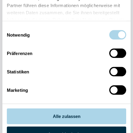
Partner führen diese Informationen möglicherweise mit
weiteren Daten zusammen, die Sie ihnen bereitgestellt
haben oder die sie im Rahmen Ihrer Nutzung der Dienste
gesammelt haben.
Einwilligungsauswahl
Notwendig
Fragen und Wünsche?
Kontakt
allgemein
Präferenzen
038393-
30270
Statistiken
Residenz
Bel Vital
Marketing
038393-
173980
Anlage
Binzer
Sterne
Alle zulassen
038393-
1370