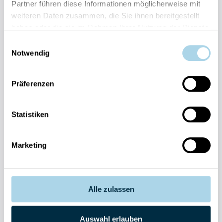
Partner führen diese Informationen möglicherweise mit
weiteren Daten zusammen, die Sie ihnen bereitgestellt
haben oder die sie im Rahmen Ihrer Nutzung der Dienste
gesammelt haben.
Einwilligungsauswahl
Notwendig
Fragen und Wünsche?
Kontakt
allgemein
Präferenzen
038393-
30270
Residenz
Statistiken
Bel Vital
038393-
Marketing
173980
Anlage
Binzer
Sterne
Alle zulassen
038393-
1370
Auswahl erlauben