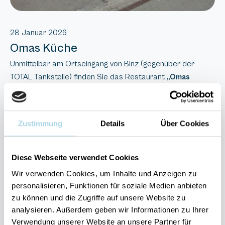
28 Januar 2026
Omas Küche
Unmittelbar am Ortseingang von Binz (gegenüber der
TOTAL Tankstelle) finden Sie das Restaurant
„Omas
-ein Ort, an dem Nostalgie und moderne
Küche“
Gastlichkeit harmonisch verschmelzen. Das liebevoll
eingerichtete Restaurant mit verschiedenen Stuben lädt
Zustimmung
Details
Über Cookies
mit seiner leckeren Speisekarte zum Verweilen ein.
Diese Webseite verwendet Cookies
Proraer Chaussee 2a
Wir verwenden Cookies, um Inhalte und Anzeigen zu
personalisieren, Funktionen für soziale Medien anbieten
18609 Binz
zu können und die Zugriffe auf unsere Website zu
analysieren. Außerdem geben wir Informationen zu Ihrer
Tel.: 038393 13556
Verwendung unserer Website an unsere Partner für