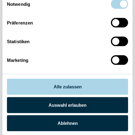
038393-
Notwendig
30270
Residenz
Bel Vital
Präferenzen
038393-
173980
Anlage
Statistiken
Binzer
Sterne
Marketing
038393-
1370
E-Mail
schreiben
Alle zulassen
Auswahl erlauben
Newsletter abonnieren
Suchen & Buchen
Ablehnen