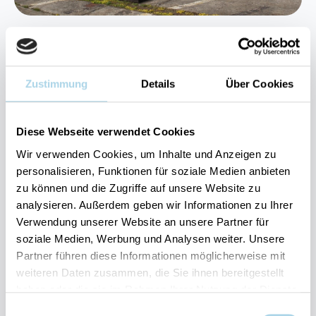
9 Dezember 2025
NAUTINEUM Stralsund
Zustimmung
Details
Über Cookies
Das NAUTINEUM auf dem Dänholm in Stralsund hält viele
Originalexponate der Fischerei und Meeresforschung für
Sie bereit. Beeindruckend ist die 14 Meter hohe Bootshalle
Diese Webseite verwendet Cookies
mit Zees- und Strandbooten…
Wir verwenden Cookies, um Inhalte und Anzeigen zu
personalisieren, Funktionen für soziale Medien anbieten
zu können und die Zugriffe auf unsere Website zu
analysieren. Außerdem geben wir Informationen zu Ihrer
Verwendung unserer Website an unsere Partner für
soziale Medien, Werbung und Analysen weiter. Unsere
Partner führen diese Informationen möglicherweise mit
Fragen und Wünsche?
weiteren Daten zusammen, die Sie ihnen bereitgestellt
Kontakt
haben oder die sie im Rahmen Ihrer Nutzung der Dienste
allgemein
gesammelt haben.
Einwilligungsauswahl