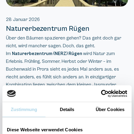
28 Januar 2026
Naturerbezentrum Rügen
Über den Bäumen spazieren gehen? Das geht doch gar
nicht, wird mancher sagen. Doch, das geht.
Im
wird Natur zum
Naturerbezentrum (NERZ) Rügen
Erlebnis. Frühling, Sommer, Herbst oder Winter – im
Buchenwald in Prora sieht es jedes Mal anders aus, es
riecht anders, es fühlt sich anders an. In einzigartiger
Kombination liegen zwischen dem kleinen Jasmunder
Bodden und der Prorer Wiek die drei Ökosysteme Wald,
Offenland und Feuchtgebiete auf der Naturerbe Fläche
Prora. Kleine und große Besucher können hier spielerisch
Zustimmung
Details
Über Cookies
Natur erleben und verstehen: auf Augenhöhe mit
urwüchsigen Buchen auf dem barrierefreien
Diese Webseite verwendet Cookies
Baumwipfelpfad, auf geführten Wanderungen wie zu den