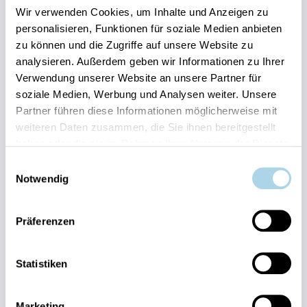
berühmten Feuersteinfeldern oder in den spannenden
Wir verwenden Cookies, um Inhalte und Anzeigen zu
personalisieren, Funktionen für soziale Medien anbieten
Erlebnisausstellungen.
zu können und die Zugriffe auf unsere Website zu
Highlight ist der 40 Meter hohe Aussichtsturm des
analysieren. Außerdem geben wir Informationen zu Ihrer
Baumwipfelpfades, der einem Adlerhorst nachempfunden
Verwendung unserer Website an unsere Partner für
ist. Aus einer Höhe von 82 Metern über dem
soziale Medien, Werbung und Analysen weiter. Unsere
Meeresspiegel erlaubt er einen freien Blick über die
Partner führen diese Informationen möglicherweise mit
einzigartige Landschaft der Insel Rügen. Und mit etwas
weiteren Daten zusammen, die Sie ihnen bereitgestellt
Glück können Besucher von hier aus heimische Seeadler
haben oder die sie im Rahmen Ihrer Nutzung der Dienste
beobachten. Der Besuch des NERZ ist spannend und lustig
gesammelt haben.
Einwilligungsauswahl
– das sollte man unbedingt erlebt haben.
Notwendig
Präferenzen
Statistiken
Fragen und Wünsche?
Kontakt
Marketing