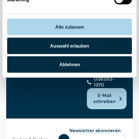
allgemein
038393-
30270
Residenz
Alle zulassen
Bel Vital
038393-
Auswahl erlauben
173980
Anlage
Binzer
Ablehnen
Sterne
038393-
1370
E-Mail
schreiben
Newsletter abonnieren