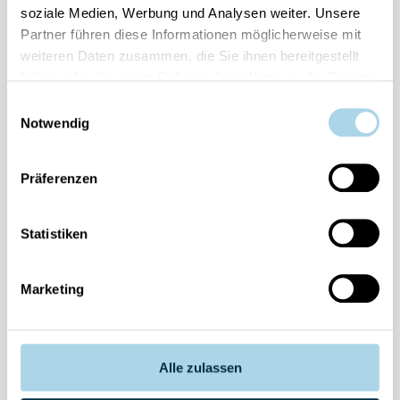
Kranich-Informationszentrum in Groß Mohrdorf
soziale Medien, Werbung und Analysen weiter. Unsere
Partner führen diese Informationen möglicherweise mit
weiteren Daten zusammen, die Sie ihnen bereitgestellt
haben oder die sie im Rahmen Ihrer Nutzung der Dienste
gesammelt haben.
Einwilligungsauswahl
Notwendig
Fragen und Wünsche?
Kontakt
Präferenzen
allgemein
038393-
Statistiken
30270
Residenz
Bel Vital
Marketing
038393-
173980
Anlage
Binzer
Alle zulassen
Sterne