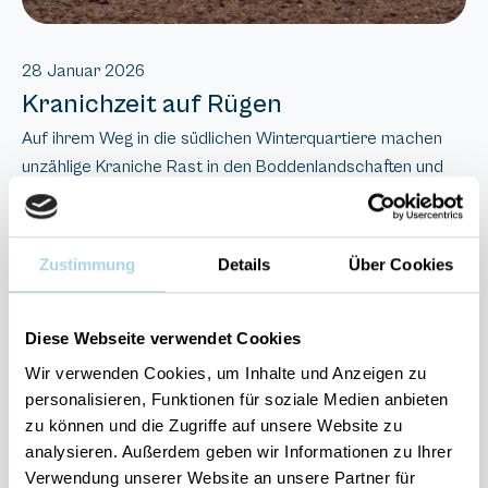
28 Januar 2026
Kranichzeit auf Rügen
Auf ihrem Weg in die südlichen Winterquartiere machen
unzählige Kraniche Rast in den Boddenlandschaften und
Stoppelfeldern unserer schönen Insel und stärken sich
hier für den Weiterflug. Das ist nicht nur für Vogelfreunde
ein tolles Schauspiel. Allerdings braucht es Ruhe und
Zustimmung
Details
Über Cookies
Geduld, um die scheuen Vögel zu beobachten, man wird
dafür aber mit unvergesslichen Bildern belohnt. Die
Reederei „Weiße Flotte“ bietet im Herbst regelmäßig
Diese Webseite verwendet Cookies
geführte Kranichtouren per Ausflugsboot an.
Wir verwenden Cookies, um Inhalte und Anzeigen zu
personalisieren, Funktionen für soziale Medien anbieten
Mehr Informationen bei:
zu können und die Zugriffe auf unsere Website zu
Reederei Kipp
analysieren. Außerdem geben wir Informationen zu Ihrer
Reederei Hiddensee
Verwendung unserer Website an unsere Partner für