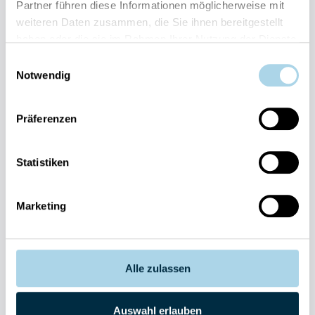
Partner führen diese Informationen möglicherweise mit
weiteren Daten zusammen, die Sie ihnen bereitgestellt
haben oder die sie im Rahmen Ihrer Nutzung der Dienste
gesammelt haben.
Einwilligungsauswahl
Notwendig
Fragen und Wünsche?
Kontakt
allgemein
Präferenzen
038393-
30270
Residenz
Statistiken
Bel Vital
038393-
Marketing
173980
Anlage
Binzer
Sterne
Alle zulassen
038393-
1370
Auswahl erlauben