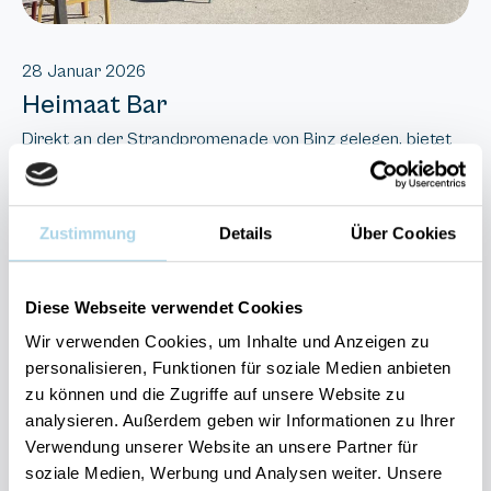
28 Januar 2026
Heimaat Bar
Direkt an der Strandpromenade von Binz gelegen, bietet
die „Heimaat Bar“ eine stilvolle Adresse für Genießer. In
entspannter Atmosphäre werden Bier, Wein, Kaffee und
ausgewählte Aperitifs serviert – ideal für eine kleine
Zustimmung
Details
Über Cookies
Auszeit mit Blick auf die Ostsee.
Diese Webseite verwendet Cookies
Strandpromenade
Wir verwenden Cookies, um Inhalte und Anzeigen zu
personalisieren, Funktionen für soziale Medien anbieten
18609 Ostseebad Binz
zu können und die Zugriffe auf unsere Website zu
analysieren. Außerdem geben wir Informationen zu Ihrer
Tel.: 038393 148200
Verwendung unserer Website an unsere Partner für
soziale Medien, Werbung und Analysen weiter. Unsere