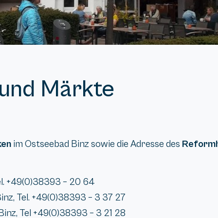
 und Märkte
ken
im Ostseebad Binz sowie die Adresse des
Reformh
el. +49(0)38393 – 20 64
inz, Tel. +49(0)38393 – 3 37 27
 Binz, Tel +49(0)38393 – 3 21 28