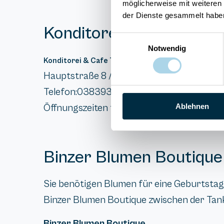
möglicherweise mit weiteren
der Dienste gesammelt habe
Konditorei & Cafe Tort
Einwilligungsauswahl
Notwendig
Konditorei & Cafe Torteneck
Hauptstraße 8 / Ecke Elisenstrasse, 18609
Telefon:038393 127966
Ablehnen
Öffnungszeiten täglich von 9:00 bis 17:30 
Binzer Blumen Boutique
Sie benötigen Blumen für eine Geburtstags
Binzer Blumen Boutique zwischen der Tank
Binzer Blumen Boutique