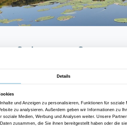
der Schwarze See
wischen den Ostseebädern Binz und Sellin gelegen, l
e See“ in der Mitte des Waldgebietes. Hier finden Si
Details
 Am Schwarzen See legen Sie einen Zwischenstopp ein
 Rasenden Roland zurück nach Binz.
Cookies
nhalte und Anzeigen zu personalisieren, Funktionen für soziale
Website zu analysieren. Außerdem geben wir Informationen zu I
r soziale Medien, Werbung und Analysen weiter. Unsere Partner
 Daten zusammen, die Sie ihnen bereitgestellt haben oder die s