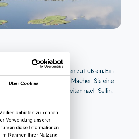
ädt zu schönen Wanderungen zu Fuß ein. Ein
e absolute Ruhe. Unser Tipp: Machen Sie eine
Über Cookies
. Anschließend geht es weiter nach Sellin.
 Medien anbieten zu können
hrer Verwendung unserer
 führen diese Informationen
ie im Rahmen Ihrer Nutzung