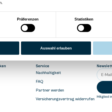
n.
Präferenzen
Statistiken
Kontakt allgemein
Residenz Bel Vital
Anlage Binzer 
038393-30270
038393-173980
038393-13
Auswahl erlauben
ken
Service
Newslet
Nachhaltigkeit
FAQ
Partner werden
Mitglied i
Versicherungsvertrag widerrufen