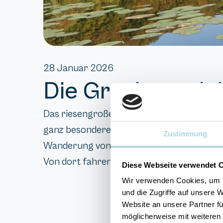
28 Januar 2026
Die Granitz und 
Das riesengroße Waldgebiet der Granitz, z
ganz besonderes Highlight ist der „Schwarz
Zustimmung
Wanderung von Binz aus durch die Granitz.
Von dort fahren Sie mit dem Bus oder dem
Diese Webseite verwendet 
Wir verwenden Cookies, um I
und die Zugriffe auf unsere 
Website an unsere Partner fü
möglicherweise mit weiteren