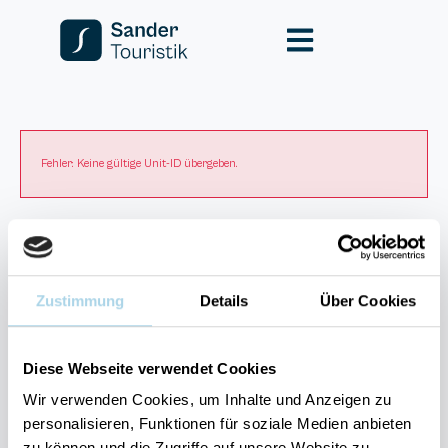
Fragen und Wünsche?
Zustimmung
Details
Über Cookies
Kontakt
allgemein
038393-
Diese Webseite verwendet Cookies
30270
Wir verwenden Cookies, um Inhalte und Anzeigen zu
Residenz
Bel Vital
personalisieren, Funktionen für soziale Medien anbieten
zu können und die Zugriffe auf unsere Website zu