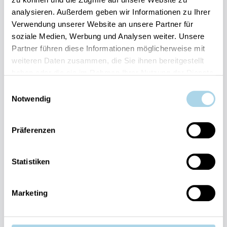
038393-
analysieren. Außerdem geben wir Informationen zu Ihrer
173980
Verwendung unserer Website an unsere Partner für
Anlage
Binzer
soziale Medien, Werbung und Analysen weiter. Unsere
Sterne
Partner führen diese Informationen möglicherweise mit
weiteren Daten zusammen, die Sie ihnen bereitgestellt
038393-
haben oder die sie im Rahmen Ihrer Nutzung der Dienste
1370
gesammelt haben.
Einwilligungsauswahl
E-Mail
Notwendig
schreiben
Präferenzen
Newsletter abonnieren
Statistiken
Suchen & Buchen
Marketing
Rügen entdecken
Mitglied im