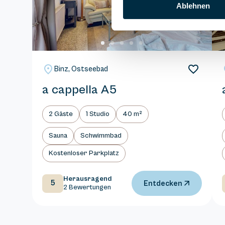
Ablehnen
Binz, Ostseebad
a cappella A5
2 Gäste
1 Studio
40 m²
Sauna
Schwimmbad
Kostenloser Parkplatz
Herausragend
5
Entdecken
2 Bewertungen