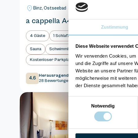
Binz, Ostseebad
a cappella A4
Zustimmung
4 Gäste
1 Schlafzimmer
50 m²
Diese Webseite verwendet 
Sauna
Schwimmbad
Wir verwenden Cookies, um I
Kostenloser Parkplatz
und die Zugriffe auf unsere 
Website an unsere Partner fü
Herausragend
möglicherweise mit weiteren
4.6
Entdecken
28 Bewertungen
der Dienste gesammelt habe
Einwilligungsauswahl
Notwendig