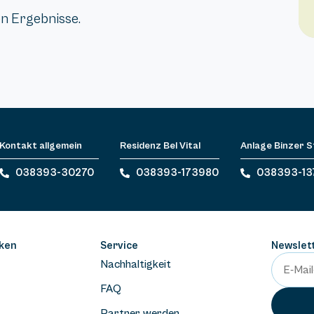
en Ergebnisse.
Kontakt allgemein
Residenz Bel Vital
Anlage Binzer 
038393-30270
038393-173980
038393-13
ken
Service
Newslet
Nachhaltigkeit
FAQ
Partner werden