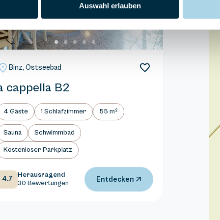
Auswahl erlauben
Binz, Ostseebad
a cappella B2
4 Gäste
1 Schlafzimmer
55 m²
Sauna
Schwimmbad
Kostenloser Parkplatz
Herausragend
4.7
Entdecken
30 Bewertungen