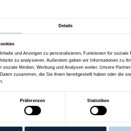
Binz, Ostseebad
a cappella A7
Details
4 Gäste
2 Schlafzimmer
65 m²
Cookies
Sauna
Schwimmbad
nhalte und Anzeigen zu personalisieren, Funktionen für soziale
Kostenloser Parkplatz
Website zu analysieren. Außerdem geben wir Informationen zu I
r soziale Medien, Werbung und Analysen weiter. Unsere Partner
Sehr gut
 Daten zusammen, die Sie ihnen bereitgestellt haben oder die s
4.5
Entdecken
9 Bewertungen
n.
Präferenzen
Statistiken