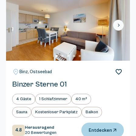
Next
Binz, Ostseebad
Binzer Sterne 01
4 Gäste
1 Schlafzimmer
40 m²
Sauna
Kostenloser Parkplatz
Balkon
Herausragend
4.8
Entdecken
20 Bewertungen