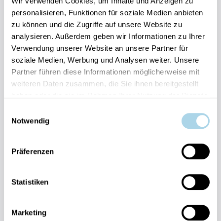
Wir verwenden Cookies, um Inhalte und Anzeigen zu
personalisieren, Funktionen für soziale Medien anbieten
Herausragend
4.8
Entdecken
zu können und die Zugriffe auf unsere Website zu
6 Bewertungen
analysieren. Außerdem geben wir Informationen zu Ihrer
Verwendung unserer Website an unsere Partner für
soziale Medien, Werbung und Analysen weiter. Unsere
Partner führen diese Informationen möglicherweise mit
weiteren Daten zusammen, die Sie ihnen bereitgestellt
haben oder die sie im Rahmen Ihrer Nutzung der Dienste
gesammelt haben.
Einwilligungsauswahl
Next
Notwendig
Präferenzen
Statistiken
Binz, Ostseebad
Binzer Sterne 56
Marketing