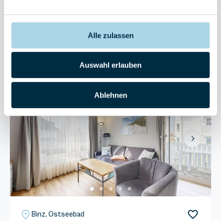
4 Gäste
1 Schlafzimmer
40 m²
Sauna
Kostenloser Parkplatz
Balkon
Alle zulassen
Sehr gut
4.5
Entdecken
4 Bewertungen
Auswahl erlauben
Ablehnen
Next
Binz, Ostseebad