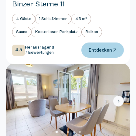
Binzer Sterne 11
4 Gäste
1 Schlafzimmer
45 m²
Sauna
Kostenloser Parkplatz
Balkon
Herausragend
4.5
Entdecken
7 Bewertungen
Next