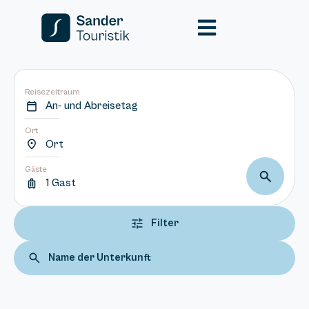
Reisezeitraum
An- und Abreisetag
Ort
Ort
Gäste
1 Gast
Filter
Name der Unterkunft