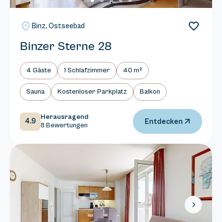
Binz, Ostseebad
Binzer Sterne 28
4 Gäste
1 Schlafzimmer
40 m²
Sauna
Kostenloser Parkplatz
Balkon
Herausragend
4.9
Entdecken
8 Bewertungen
Next