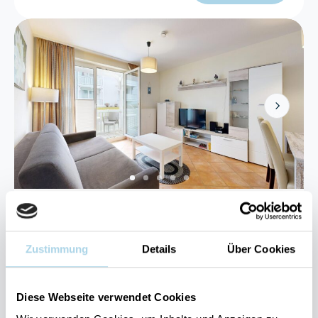
Next
Binz, Ostseebad
Binzer Sterne 24
Zustimmung
Details
Über Cookies
4 Gäste
1 Schlafzimmer
40 m²
Diese Webseite verwendet Cookies
Sauna
Kostenloser Parkplatz
Balkon