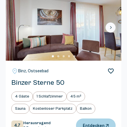
Next
Binz, Ostseebad
Binzer Sterne 50
4 Gäste
1 Schlafzimmer
45 m²
Sauna
Kostenloser Parkplatz
Balkon
Herausragend
4.7
Entdecken