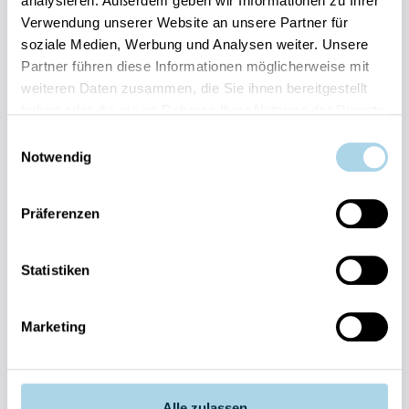
analysieren. Außerdem geben wir Informationen zu Ihrer
Verwendung unserer Website an unsere Partner für
Binz, Ostseebad
soziale Medien, Werbung und Analysen weiter. Unsere
Partner führen diese Informationen möglicherweise mit
Villa Strandblick 06
weiteren Daten zusammen, die Sie ihnen bereitgestellt
haben oder die sie im Rahmen Ihrer Nutzung der Dienste
4 Gäste
2 Schlafzimmer
63 m²
gesammelt haben.
Einwilligungsauswahl
Notwendig
Meerblick
Strand: 20m
Kostenloser Parkplatz
Herausragend
4.8
Entdecken
Präferenzen
24 Bewertungen
Statistiken
Marketing
Next
Alle zulassen