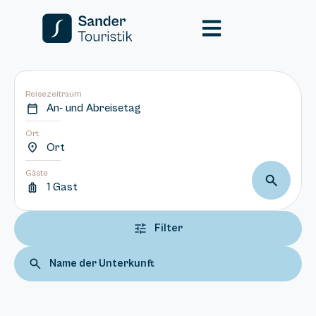
Reisezeitraum
An- und Abreisetag
Ort
Ort
Gäste
1 Gast
Filter
Name der Unterkunft