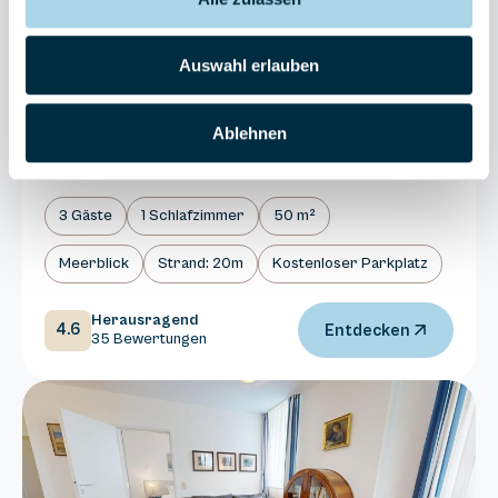
Auswahl erlauben
Binz, Ostseebad
Ablehnen
Villa Strandblick 08
3 Gäste
1 Schlafzimmer
50 m²
Meerblick
Strand: 20m
Kostenloser Parkplatz
Herausragend
4.6
Entdecken
35 Bewertungen