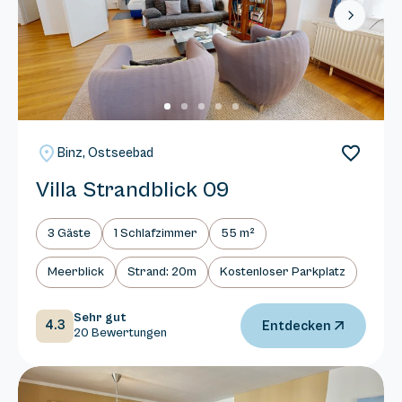
Next
Binz, Ostseebad
Villa Strandblick 09
3 Gäste
1 Schlafzimmer
55 m²
Meerblick
Strand: 20m
Kostenloser Parkplatz
Sehr gut
4.3
Entdecken
20 Bewertungen