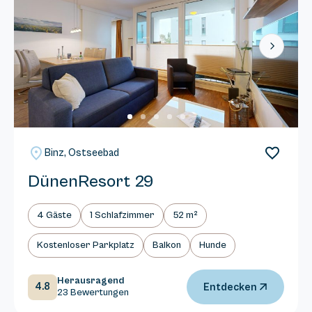
Next
Binz, Ostseebad
DünenResort 29
4 Gäste
1 Schlafzimmer
52 m²
Kostenloser Parkplatz
Balkon
Hunde
Herausragend
4.8
Entdecken
23 Bewertungen