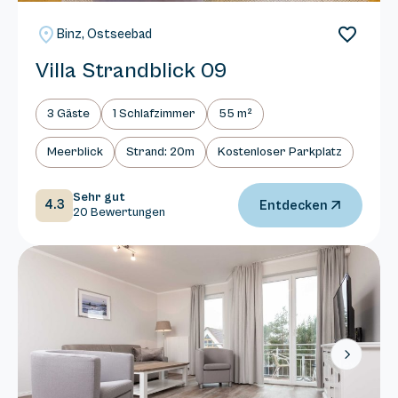
Binz, Ostseebad
Villa Strandblick 09
3 Gäste
1 Schlafzimmer
55 m²
Meerblick
Strand: 20m
Kostenloser Parkplatz
Sehr gut
4.3
Entdecken
20 Bewertungen
Next