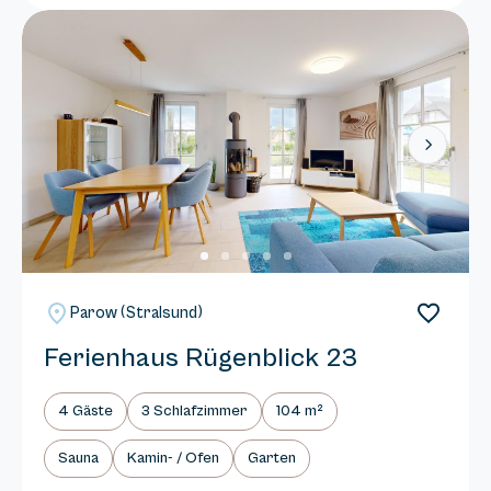
Next
Parow (Stralsund)
Ferienhaus Rügenblick 23
4 Gäste
3 Schlafzimmer
104 m²
Sauna
Kamin- / Ofen
Garten