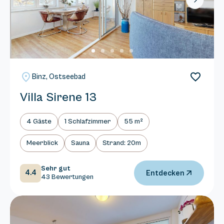
Next
Binz, Ostseebad
Villa Sirene 13
4 Gäste
1 Schlafzimmer
55 m²
Meerblick
Sauna
Strand: 20m
Sehr gut
4.4
Entdecken
43 Bewertungen