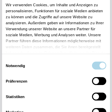
Wir verwenden Cookies, um Inhalte und Anzeigen zu
Herausragend
personalisieren, Funktionen für soziale Medien anbieten
5
Entdecken
25 Bewertungen
zu können und die Zugriffe auf unsere Website zu
analysieren. Außerdem geben wir Informationen zu Ihrer
Verwendung unserer Website an unsere Partner für
soziale Medien, Werbung und Analysen weiter. Unsere
Partner führen diese Informationen möglicherweise mit
weiteren Daten zusammen, die Sie ihnen bereitgestellt
haben oder die sie im Rahmen Ihrer Nutzung der Dienste
Next
gesammelt haben.
Einwilligungsauswahl
Notwendig
Präferenzen
Binz, Ostseebad
Statistiken
Bel Vital 43