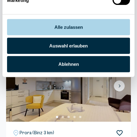
Marketing
4 Gäste
1 Schlafzimmer
50 m²
Sauna
Strand: 50m
Kostenloser Parkplatz
Alle zulassen
Herausragend
4.9
Entdecken
13 Bewertungen
Auswahl erlauben
Ablehnen
Next
Prora (Binz 3 km)