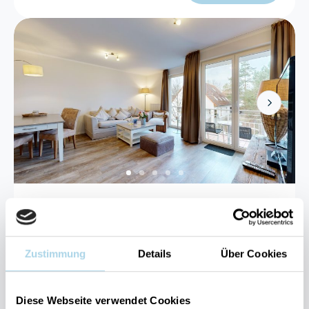
Next
Binz, Ostseebad
Bel Vital 04
Zustimmung
Details
Über Cookies
4 Gäste
1 Schlafzimmer
55 m²
Diese Webseite verwendet Cookies
Sauna
Strand: 50m
Kostenloser Parkplatz