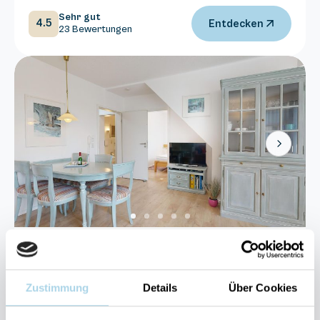
Sehr gut
4.5
Entdecken
23 Bewertungen
Next
Binz, Ostseebad
Haus Strelasund 23
Zustimmung
Details
Über Cookies
4 Gäste
2 Schlafzimmer
59 m²