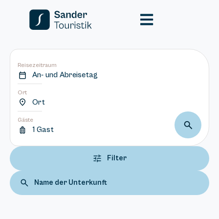
Reisezeitraum
An- und Abreisetag
Ort
Ort
Gäste
1 Gast
Filter
Name der Unterkunft