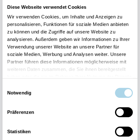
Diese Webseite verwendet Cookies
Meerblick
Strand: 30m
Kostenloser Parkplatz
Wir verwenden Cookies, um Inhalte und Anzeigen zu
personalisieren, Funktionen für soziale Medien anbieten
Herausragend
4.8
Entdecken
zu können und die Zugriffe auf unsere Website zu
27 Bewertungen
analysieren. Außerdem geben wir Informationen zu Ihrer
Verwendung unserer Website an unsere Partner für
soziale Medien, Werbung und Analysen weiter. Unsere
Partner führen diese Informationen möglicherweise mit
weiteren Daten zusammen, die Sie ihnen bereitgestellt
haben oder die sie im Rahmen Ihrer Nutzung der Dienste
gesammelt haben.
Einwilligungsauswahl
Next
Notwendig
Präferenzen
Statistiken
Binz, Ostseebad