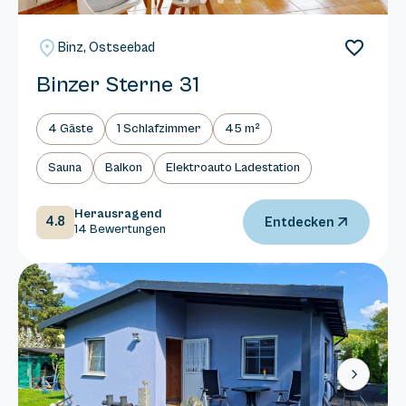
Binz, Ostseebad
Binzer Sterne 31
4 Gäste
1 Schlafzimmer
45 m²
Sauna
Balkon
Elektroauto Ladestation
Herausragend
4.8
Entdecken
14 Bewertungen
Next