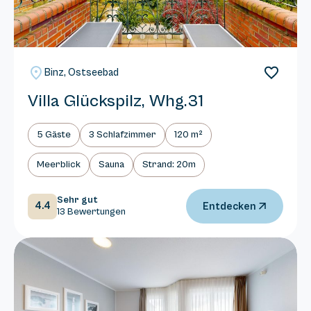
Binz, Ostseebad
Villa Glückspilz, Whg.31
5 Gäste
3 Schlafzimmer
120 m²
Meerblick
Sauna
Strand: 20m
Sehr gut
4.4
Entdecken
13 Bewertungen