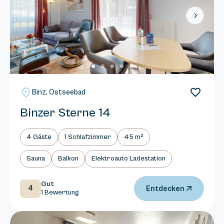
Next
Binz, Ostseebad
Binzer Sterne 14
4 Gäste
1 Schlafzimmer
45 m²
Sauna
Balkon
Elektroauto Ladestation
Gut
4
Entdecken
1 Bewertung