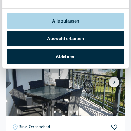
4 Gäste
1 Schlafzimmer
40 m²
Sauna
Kostenloser Parkplatz
Balkon
Alle zulassen
Herausragend
4.8
Entdecken
20 Bewertungen
Auswahl erlauben
Ablehnen
Next
Binz, Ostseebad