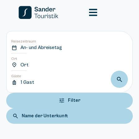
Reisezeitraum
An- und Abreisetag
Ort
Ort
Gäste
1 Gast
Filter
Name der Unterkunft