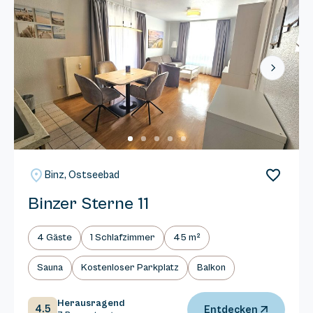
Next
Binz, Ostseebad
Binzer Sterne 11
4 Gäste
1 Schlafzimmer
45 m²
Sauna
Kostenloser Parkplatz
Balkon
Herausragend
4.5
Entdecken