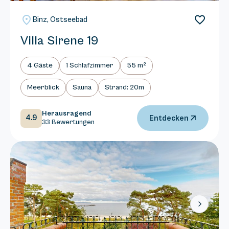
Binz, Ostseebad
Villa Sirene 19
4 Gäste
1 Schlafzimmer
55 m²
Meerblick
Sauna
Strand: 20m
Herausragend
4.9
Entdecken
33 Bewertungen
Next