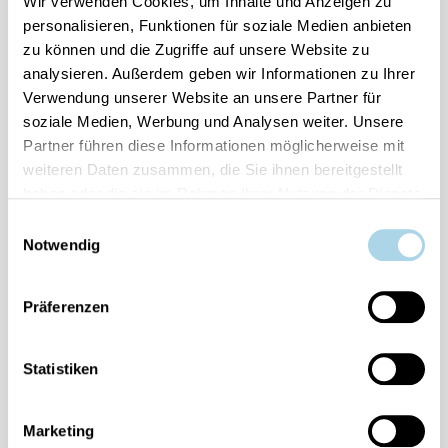
Wir verwenden Cookies, um Inhalte und Anzeigen zu
personalisieren, Funktionen für soziale Medien anbieten
Herausragend
4.6
Entdecken
zu können und die Zugriffe auf unsere Website zu
28 Bewertungen
analysieren. Außerdem geben wir Informationen zu Ihrer
Verwendung unserer Website an unsere Partner für
soziale Medien, Werbung und Analysen weiter. Unsere
Partner führen diese Informationen möglicherweise mit
weiteren Daten zusammen, die Sie ihnen bereitgestellt
haben oder die sie im Rahmen Ihrer Nutzung der Dienste
gesammelt haben.
Einwilligungsauswahl
Next
Notwendig
Präferenzen
Statistiken
Binz, Ostseebad
Binzer Sterne 01
Marketing